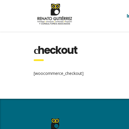
I
сheckout
[woocommerce_checkout]